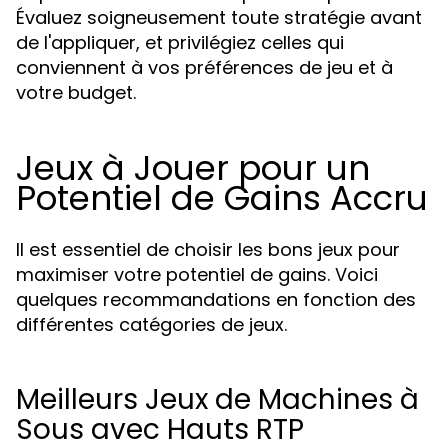
Évaluez soigneusement toute stratégie avant
de l'appliquer, et privilégiez celles qui
conviennent à vos préférences de jeu et à
votre budget.
Jeux à Jouer pour un
Potentiel de Gains Accru
Il est essentiel de choisir les bons jeux pour
maximiser votre potentiel de gains. Voici
quelques recommandations en fonction des
différentes catégories de jeux.
Meilleurs Jeux de Machines à
Sous avec Hauts RTP