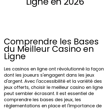
Ligne en 2026
Comprendre les Bases
du Meilleur Casino en
Ligne
Les casinos en ligne ont révolutionné la façon
dont les joueurs s'engagent dans les jeux
d'argent. Avec l'accessibilité et la variété des
jeux offerts, choisir le meilleur casino en ligne
peut sembler écrasant. Il est essentiel de
comprendre les bases des jeux, les
réglementations en place et l'importance de