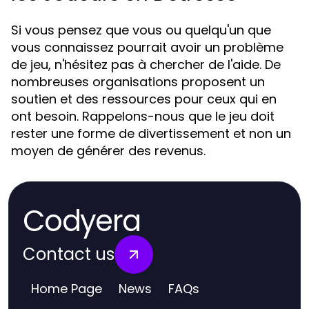
Si vous pensez que vous ou quelqu'un que
vous connaissez pourrait avoir un problème
de jeu, n'hésitez pas à chercher de l'aide. De
nombreuses organisations proposent un
soutien et des ressources pour ceux qui en
ont besoin. Rappelons-nous que le jeu doit
rester une forme de divertissement et non un
moyen de générer des revenus.
Codyera
Contact us
Home Page
News
FAQs