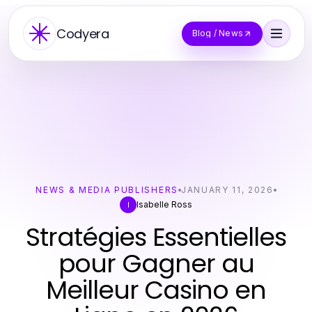
Codyera
Blog / News
NEWS & MEDIA PUBLISHERS
JANUARY 11, 2026
Isabelle Ross
I
Stratégies Essentielles
pour Gagner au
Meilleur Casino en