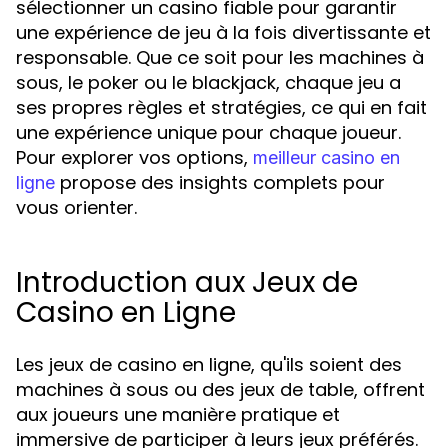
sélectionner un casino fiable pour garantir
une expérience de jeu à la fois divertissante et
responsable. Que ce soit pour les machines à
sous, le poker ou le blackjack, chaque jeu a
ses propres règles et stratégies, ce qui en fait
une expérience unique pour chaque joueur.
Pour explorer vos options,
meilleur casino en
propose des insights complets pour
ligne
vous orienter.
Introduction aux Jeux de
Casino en Ligne
Les jeux de casino en ligne, qu'ils soient des
machines à sous ou des jeux de table, offrent
aux joueurs une manière pratique et
immersive de participer à leurs jeux préférés.