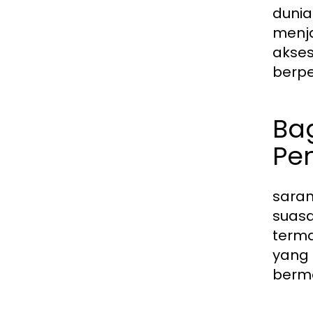
dunia
menja
akses
berp
Ba
Pe
saran
suas
terma
yang 
berma