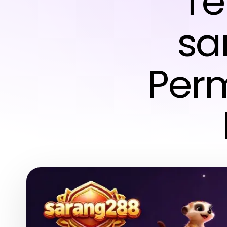
Te
sa
Perm