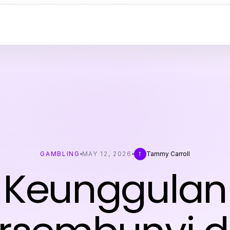
GAMBLING
MAY 12, 2026
Tammy Carroll
T
Keunggulan