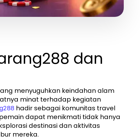
sarang288 dan
ta yang menyuguhkan keindahan alam
atnya minat terhadap kegiatan
hadir sebagai komunitas travel
ng288
 pemain dapat menikmati tidak hanya
plorasi destinasi dan aktivitas
bur mereka.