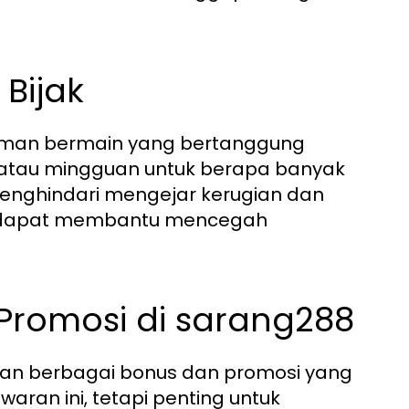
Bijak
laman bermain yang bertanggung
 atau mingguan untuk berapa banyak
enghindari mengejar kerugian dan
an dapat membantu mencegah
romosi di sarang288
akan berbagai bonus dan promosi yang
an ini, tetapi penting untuk