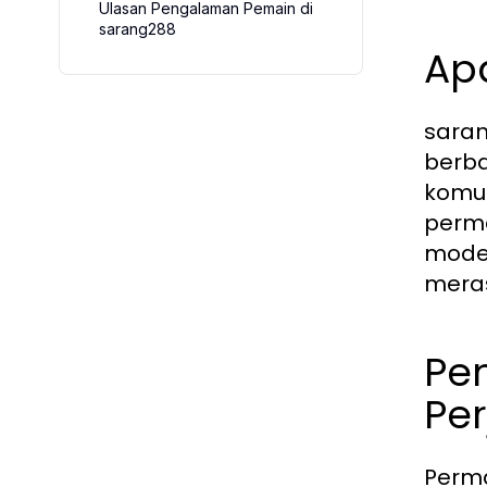
Ulasan Pengalaman Pemain di
sarang288
Ap
sara
berba
komun
perma
moder
meras
Pe
Per
Perma