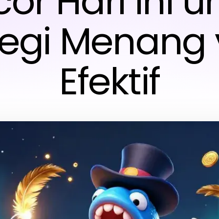
or Hari Ini u
tegi Menang
Efektif