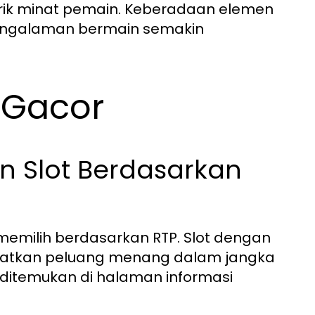
enarik minat pemain. Keberadaan elemen
 pengalaman bermain semakin
t Gacor
 Slot Berdasarkan
 memilih berdasarkan RTP. Slot dengan
ingkatkan peluang menang dalam jangka
t ditemukan di halaman informasi