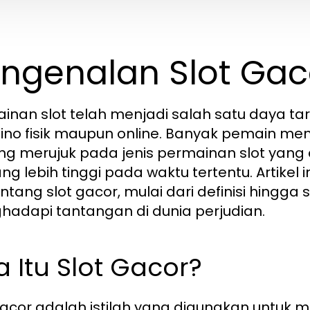
ngenalan Slot Gaco
inan slot telah menjadi salah satu daya tar
sino fisik maupun online. Banyak pemain me
ang merujuk pada jenis permainan slot ya
g lebih tinggi pada waktu tertentu. Artikel
entang slot gacor, mulai dari definisi hingga
adapi tantangan di dunia perjudian.
 Itu Slot Gacor?
gacor adalah istilah yang digunakan untuk m