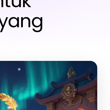
ntuk
 yang