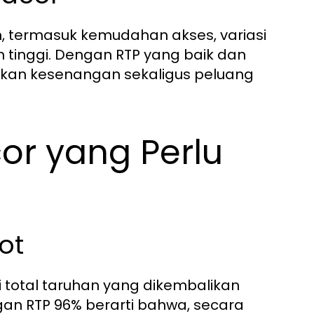
n, termasuk kemudahan akses, variasi
 tinggi. Dengan RTP yang baik dan
akan kesenangan sekaligus peluang
cor yang Perlu
ot
ri total taruhan yang dikembalikan
an RTP 96% berarti bahwa, secara