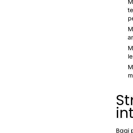
M
t
p
M
a
M
l
M
m
St
in
Bagi 