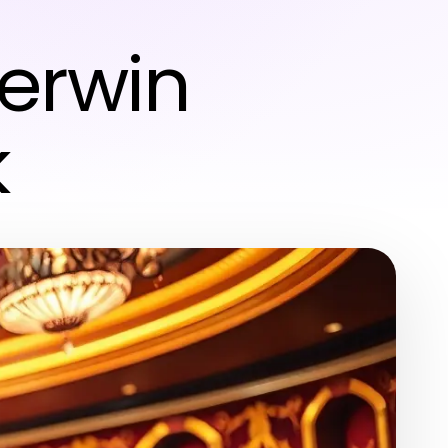
a
erwin
k