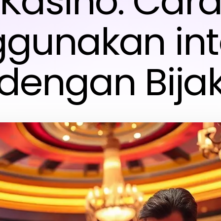
Kasino: Car
gunakan int
dengan Bija