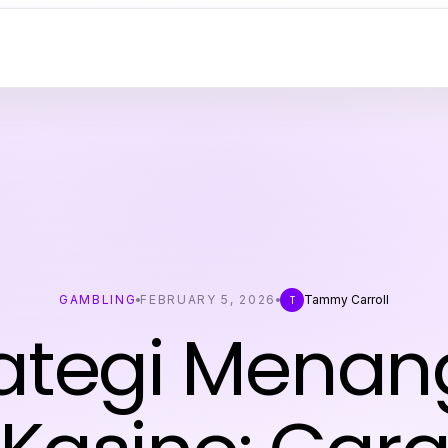
GAMBLING
FEBRUARY 5, 2026
Tammy Carroll
T
ategi Menan