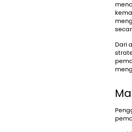
menco
kemaj
mengg
secar
Dari 
strat
pemai
menga
Ma
Pengg
pemai