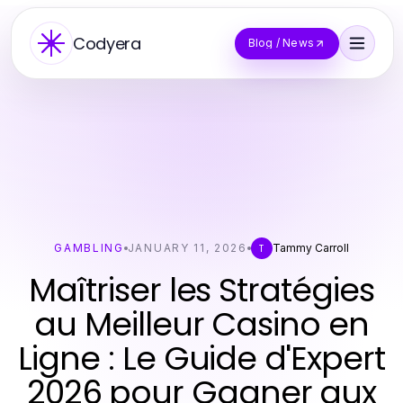
Codyera
Blog / News
GAMBLING
JANUARY 11, 2026
Tammy Carroll
T
Maîtriser les Stratégies
au Meilleur Casino en
Ligne : Le Guide d'Expert
2026 pour Gagner aux