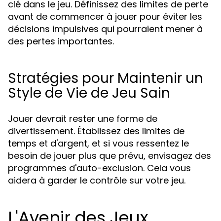
clé dans le jeu. Définissez des limites de perte
avant de commencer à jouer pour éviter les
décisions impulsives qui pourraient mener à
des pertes importantes.
Stratégies pour Maintenir un
Style de Vie de Jeu Sain
Jouer devrait rester une forme de
divertissement. Établissez des limites de
temps et d'argent, et si vous ressentez le
besoin de jouer plus que prévu, envisagez des
programmes d'auto-exclusion. Cela vous
aidera à garder le contrôle sur votre jeu.
L'Avenir des Jeux