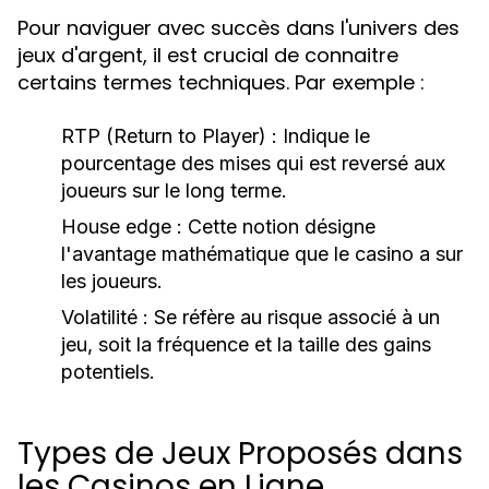
Pour naviguer avec succès dans l'univers des
jeux d'argent, il est crucial de connaitre
certains termes techniques. Par exemple :
RTP (Return to Player)
: Indique le
pourcentage des mises qui est reversé aux
joueurs sur le long terme.
House edge
: Cette notion désigne
l'avantage mathématique que le casino a sur
les joueurs.
Volatilité
: Se réfère au risque associé à un
jeu, soit la fréquence et la taille des gains
potentiels.
Types de Jeux Proposés dans
les Casinos en Ligne