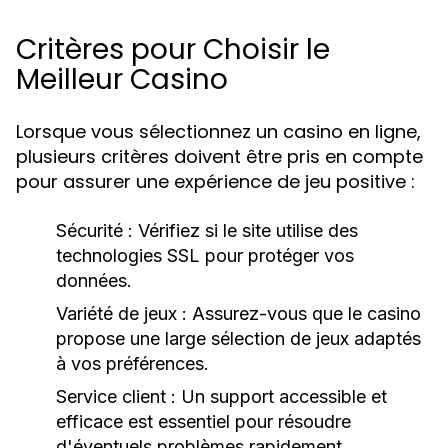
Critères pour Choisir le
Meilleur Casino
Lorsque vous sélectionnez un casino en ligne,
plusieurs critères doivent être pris en compte
pour assurer une expérience de jeu positive :
Sécurité
: Vérifiez si le site utilise des
technologies SSL pour protéger vos
données.
Variété de jeux
: Assurez-vous que le casino
propose une large sélection de jeux adaptés
à vos préférences.
Service client
: Un support accessible et
efficace est essentiel pour résoudre
d'éventuels problèmes rapidement.