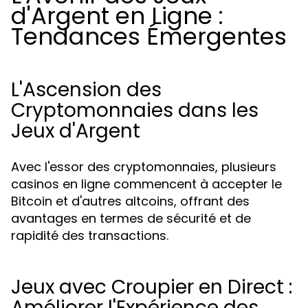
d'Argent en Ligne :
Tendances Émergentes
L'Ascension des
Cryptomonnaies dans les
Jeux d'Argent
Avec l'essor des cryptomonnaies, plusieurs
casinos en ligne commencent à accepter le
Bitcoin et d'autres altcoins, offrant des
avantages en termes de sécurité et de
rapidité des transactions.
Jeux avec Croupier en Direct :
Améliorer l'Expérience des