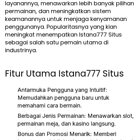
layanannya, menawarkan lebih banyak pilihan
permainan, dan meningkatkan sistem
keamanannya untuk menjaga kenyamanan
penggunanya. Popularitasnya yang kian
meningkat menempatkan Istana777 Situs
sebagai salah satu pemain utama di
industrinya.
Fitur Utama Istana777 Situs
Antarmuka Pengguna yang Intuitif:
Memudahkan pengguna baru untuk
memahami cara bermain.
Berbagai Jenis Permainan:
Menawarkan slot,
permainan meja, dan kasino langsung.
Bonus dan Promosi Menarik:
Memberi