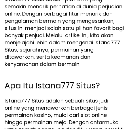
semakin menarik perhatian di dunia perjudian
online. Dengan berbagai fitur menarik dan
pengalaman bermain yang mengesankan,
situs ini menjadi salah satu pilihan favorit bagi
banyak penjudi. Melalui artikel ini, kita akan
menjelajahi lebih dalam mengenai Istana777
Situs, sejarahnya, permainan yang
ditawarkan, serta keamanan dan
kenyamanan dalam bermain.
Apa Itu Istana777 Situs?
Istana777 Situs adalah sebuah situs judi
online yang menawarkan berbagai jenis
permainan kasino, mulai dari slot online
hingga permainan meja. Dengan antarmuka