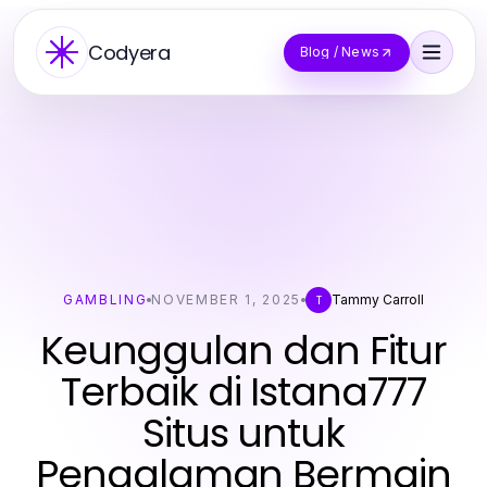
Codyera
Blog / News
GAMBLING
NOVEMBER 1, 2025
Tammy Carroll
T
Keunggulan dan Fitur
Terbaik di Istana777
Situs untuk
Pengalaman Bermain