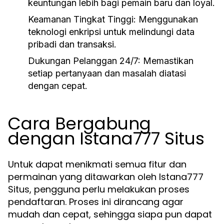
keuntungan lebih bagi pemain baru dan loyal.
Keamanan Tingkat Tinggi:
Menggunakan
teknologi enkripsi untuk melindungi data
pribadi dan transaksi.
Dukungan Pelanggan 24/7:
Memastikan
setiap pertanyaan dan masalah diatasi
dengan cepat.
Cara Bergabung
dengan Istana777 Situs
Untuk dapat menikmati semua fitur dan
permainan yang ditawarkan oleh Istana777
Situs, pengguna perlu melakukan proses
pendaftaran. Proses ini dirancang agar
mudah dan cepat, sehingga siapa pun dapat