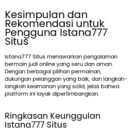
Kesimpulan dan
Rekomendasi untuk
Pengguna Istana777
Situs
Istana777 Situs menawarkan pengalaman
bermain judi online yang seru dan aman.
Dengan berbagai pilihan permainan,
dukungan pelanggan yang baik, dan langkah-
langkah keamanan yang solid, jelas bahwa
platform ini layak dipertimbangkan.
Ringkasan Keunggulan
Istana777 Situs