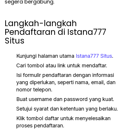
segera bergabung.
Langkah-langkah
Pendaftaran di Istana777
Situs
Kunjungi halaman utama
Istana777 Situs
.
Cari tombol atau link untuk mendaftar.
Isi formulir pendaftaran dengan informasi
yang diperlukan, seperti nama, email, dan
nomor telepon.
Buat username dan password yang kuat.
Setujui syarat dan ketentuan yang berlaku.
Klik tombol daftar untuk menyelesaikan
proses pendaftaran.