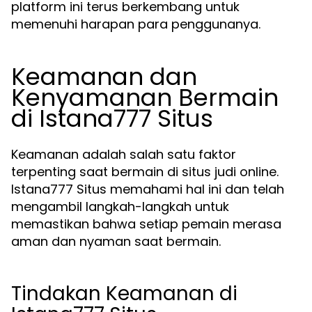
platform ini terus berkembang untuk
memenuhi harapan para penggunanya.
Keamanan dan
Kenyamanan Bermain
di Istana777 Situs
Keamanan adalah salah satu faktor
terpenting saat bermain di situs judi online.
Istana777 Situs memahami hal ini dan telah
mengambil langkah-langkah untuk
memastikan bahwa setiap pemain merasa
aman dan nyaman saat bermain.
Tindakan Keamanan di