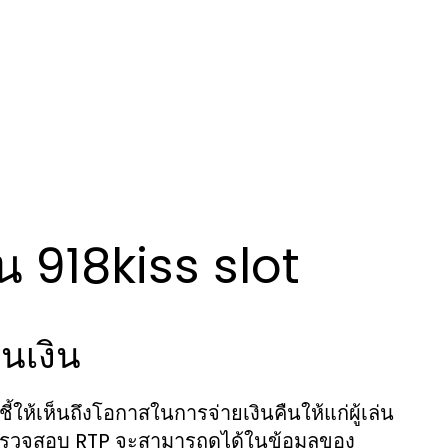
ดใน 918kiss slot
นเงิน
ี้ให้เห็นถึงโอกาสในการจ่ายเงินคืนให้แก่ผู้เล่น
รตรวจสอบ RTP จะสามารถดูได้ในข้อมูลของ