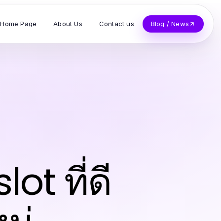
Home Page
About Us
Contact us
Blog / News
lot ที่ดี