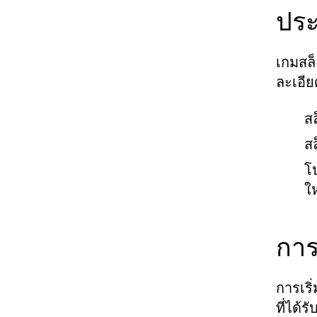
ประ
เกมสล็
ละเอีย
ส
สล
โ
ใ
การ
การเริ
ที่ได้