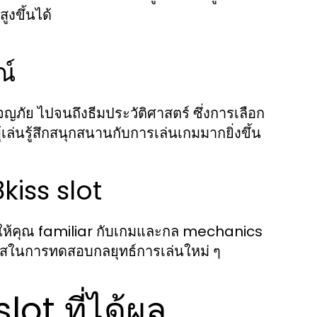
ูงขึ้นได้
ณ์
ญภัย ไปจนถึงธีมประวัติศาสตร์ ซึ่งการเลือก
้เล่นรู้สึกสนุกสนานกับการเล่นเกมมากยิ่งขึ้น
kiss slot
วยให้คุณ familiar กับเกมและกล mechanics
อกาสในการทดสอบกลยุทธ์การเล่นใหม่ ๆ
lot ที่ได้ผล