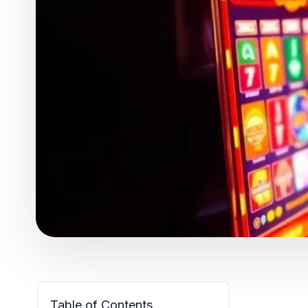
Table of Contents