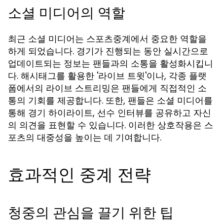
소셜 미디어의 역할
최근 소셜 미디어는 스포츠중계에서 중요한 역할을
하게 되었습니다. 경기가 진행되는 동안 실시간으로
업데이트되는 정보는 팬들과의 소통을 활성화시킵니
다. 해시태그를 활용한 '라이브 트윗'이나, 각종 플랫
폼에서의 라이브 스트리밍은 팬들에게 직접적인 소
통의 기회를 제공합니다. 또한, 팬들은 소셜 미디어를
통해 경기 하이라이트, 선수 인터뷰를 공유하고 자신
의 의견을 표현할 수 있습니다. 이러한 상호작용은 스
포츠의 대중성을 높이는 데 기여합니다.
효과적인 중계 전략
청중의 관심을 끌기 위한 팁