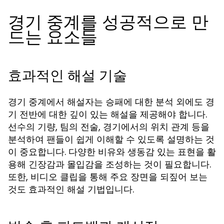
경기 중계를 성공적으로 만
드는 요소들
효과적인 해설 기술
경기 중계에서 해설자는 승패에 대한 분석 외에도 경
기 전반에 대한 깊이 있는 해설을 제공해야 합니다.
선수의 기량, 팀의 전술, 경기에서의 위치 관계 등을
분석하여 팬들이 쉽게 이해할 수 있도록 설명하는 것
이 중요합니다. 다양한 비유와 생동감 있는 표현을 활
용해 긴장감과 몰입감을 조성하는 것이 필요합니다.
또한, 비디오 클립을 통해 주요 장면을 되짚어 보는
것도 효과적인 해설 기법입니다.