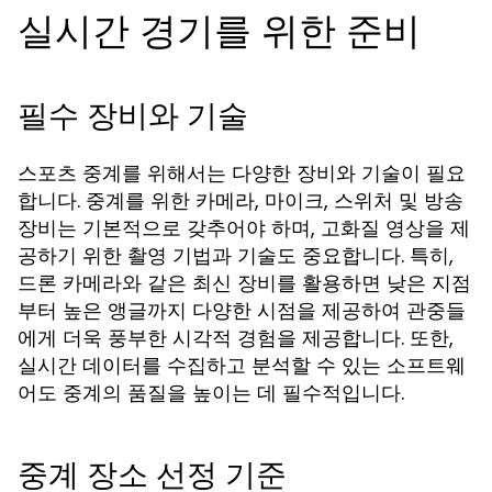
실시간 경기를 위한 준비
필수 장비와 기술
스포츠 중계를 위해서는 다양한 장비와 기술이 필요
합니다. 중계를 위한 카메라, 마이크, 스위처 및 방송
장비는 기본적으로 갖추어야 하며, 고화질 영상을 제
공하기 위한 촬영 기법과 기술도 중요합니다. 특히,
드론 카메라와 같은 최신 장비를 활용하면 낮은 지점
부터 높은 앵글까지 다양한 시점을 제공하여 관중들
에게 더욱 풍부한 시각적 경험을 제공합니다. 또한,
실시간 데이터를 수집하고 분석할 수 있는 소프트웨
어도 중계의 품질을 높이는 데 필수적입니다.
중계 장소 선정 기준