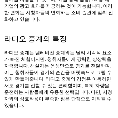
기업의 광고 효과를 제공하는 것이 가능합니다. 이러
한 변화는 시청자들의 변화하는 소비 습관에 맞춰 진
화하고 있습니다.
라디오 중계의 특징
라디오 중계는 텔레비전 중계와는 달리 시각적 요소
가 빠진 체험이지만, 청취자들에게 강력한 상상력을
자극합니다. 해설자는 음성만으로 경기를 전달하며,
이는 청취자들이 경기의 순간을 머릿속으로 그릴 수
있게 만들어줍니다. 라디오 중계의 강점은 이동하면
서도 경기를 접할 수 있는 편리함이며, 특히 차량을
운전하는 사람들에게 유용한 선택입니다. 다만, 시청
자와의 상호작용이 부족한 점은 단점으로 지적될 수
있습니다.