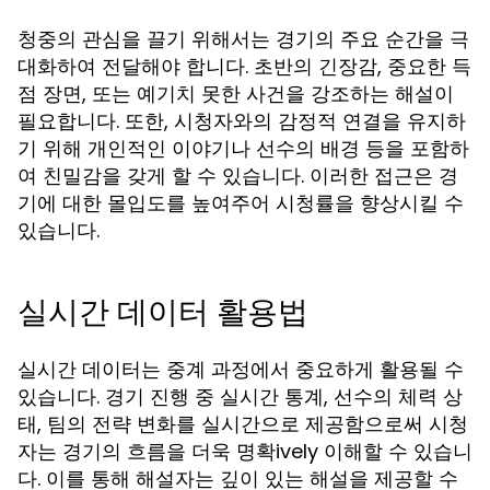
청중의 관심을 끌기 위해서는 경기의 주요 순간을 극
대화하여 전달해야 합니다. 초반의 긴장감, 중요한 득
점 장면, 또는 예기치 못한 사건을 강조하는 해설이
필요합니다. 또한, 시청자와의 감정적 연결을 유지하
기 위해 개인적인 이야기나 선수의 배경 등을 포함하
여 친밀감을 갖게 할 수 있습니다. 이러한 접근은 경
기에 대한 몰입도를 높여주어 시청률을 향상시킬 수
있습니다.
실시간 데이터 활용법
실시간 데이터는 중계 과정에서 중요하게 활용될 수
있습니다. 경기 진행 중 실시간 통계, 선수의 체력 상
태, 팀의 전략 변화를 실시간으로 제공함으로써 시청
자는 경기의 흐름을 더욱 명확ively 이해할 수 있습니
다. 이를 통해 해설자는 깊이 있는 해설을 제공할 수