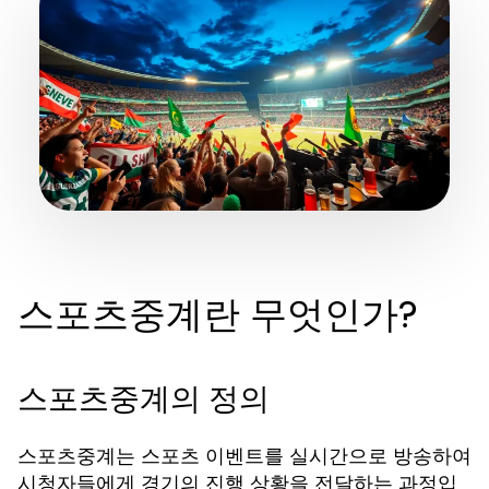
스포츠중계란 무엇인가?
스포츠중계의 정의
스포츠중계는 스포츠 이벤트를 실시간으로 방송하여
시청자들에게 경기의 진행 상황을 전달하는 과정입